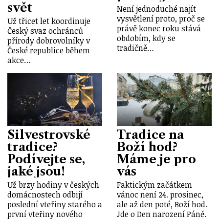
svět
Není jednoduché najít
vysvětlení proto, proč se
Už třicet let koordinuje
právě konec roku stává
Český svaz ochránců
obdobím, kdy se
přírody dobrovolníky v
tradičně…
České republice během
akce…
Silvestrovské
Tradice na
tradice?
Boží hod?
Podívejte se,
Máme je pro
jaké jsou!
vás
Už brzy hodiny v českých
Faktickým začátkem
domácnostech odbijí
vánoc není 24. prosinec,
poslední vteřiny starého a
ale až den poté, Boží hod.
první vteřiny nového
Jde o Den narození Páně.