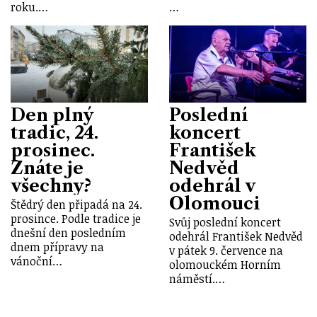
roku.…
…
Den plný
Poslední
tradic, 24.
koncert
prosinec.
František
Znáte je
Nedvěd
všechny?
odehrál v
Olomouci
Štědrý den připadá na 24.
prosince. Podle tradice je
Svůj poslední koncert
dnešní den posledním
odehrál František Nedvěd
dnem přípravy na
v pátek 9. července na
vánoční…
olomouckém Horním
náměstí.…