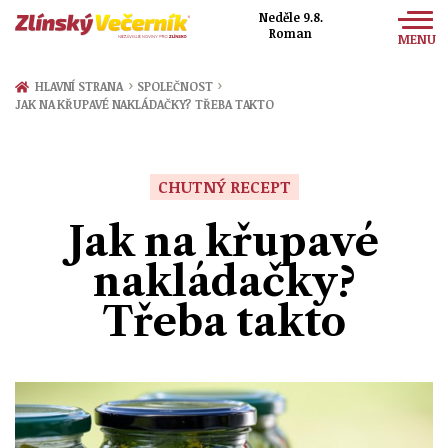
Neděle 9.8.
Roman
MENU
Zprávy
›
›
HLAVNÍ STRANA
SPOLEČNOST
JAK NA KŘUPAVÉ NAKLÁDAČKY? TŘEBA TAKTO
Sport
Kultura
CHUTNÝ RECEPT
Společnost
Jak na křupavé
nakládačky?
Třeba takto