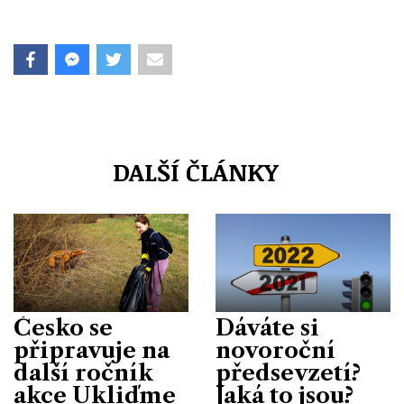
DALŠÍ ČLÁNKY
Česko se
Dáváte si
připravuje na
novoroční
další ročník
předsevzetí?
akce Ukliďme
Jaká to jsou?