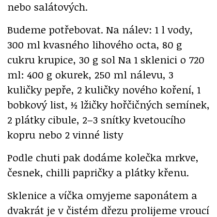
nebo salátových.
Budeme potřebovat. Na nálev: 1 l vody,
300 ml kvasného lihového octa, 80 g
cukru krupice, 30 g sol Na 1 sklenici o 720
ml: 400 g okurek, 250 ml nálevu, 3
kuličky pepře, 2 kuličky nového koření, 1
bobkový list, ½ lžičky hořčičných semínek,
2 plátky cibule, 2–3 snítky kvetoucího
kopru nebo 2 vinné listy
Podle chuti pak dodáme kolečka mrkve,
česnek, chilli papričky a plátky křenu.
Sklenice a víčka omyjeme saponátem a
dvakrát je v čistém dřezu prolijeme vroucí