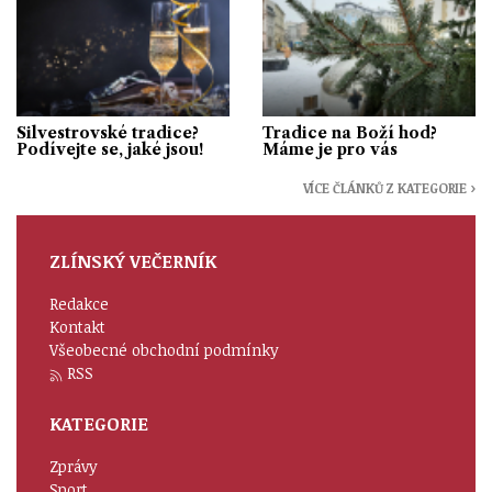
Silvestrovské tradice?
Tradice na Boží hod?
Podívejte se, jaké jsou!
Máme je pro vás
VÍCE ČLÁNKŮ Z KATEGORIE ›
ZLÍNSKÝ VEČERNÍK
Redakce
Kontakt
Všeobecné obchodní podmínky
RSS
KATEGORIE
Zprávy
Sport