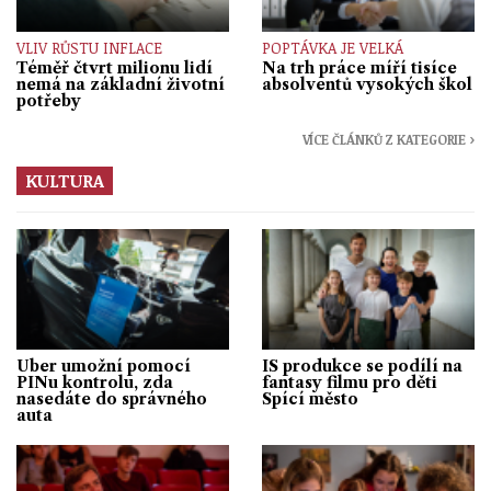
VLIV RŮSTU INFLACE
POPTÁVKA JE VELKÁ
Téměř čtvrt milionu lidí
Na trh práce míří tisíce
nemá na základní životní
absolventů vysokých škol
potřeby
VÍCE ČLÁNKŮ Z KATEGORIE ›
KULTURA
Uber umožní pomocí
IS produkce se podílí na
PINu kontrolu, zda
fantasy filmu pro děti
nasedáte do správného
Spící město
auta