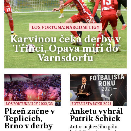
LOS FORTUNA:NÁRODNÍ LIGY
Karvinou čeká derby v
Třinci, Opava míří do
Varnsdorfu
LOS FORTUNA:LIGY 2022/23
FOTBALISTA ROKU 2021
Plzeň začne v
Anketu vyhrál
Teplicích,
Patrik Schick
Brno v derby
Autor nejhezčího gólu