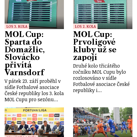
LOS 3. KOLA
LOS 2. KOLA
MOL Cup:
MOL Cup:
Sparta do
Prvoligové
Domažlic,
kluby už se
Slovácko
zapojí
přivítá
Druhé kolo třicátého
Varnsdorf
ročníku MOL Cupu bylo
rozlosováno v sídle
V pátek 23. září proběhl v
Fotbalové asociace České
sídle Fotbalové asociace
republiky i…
České republiky los 3. kola
MOL Cupu pro sezónu…