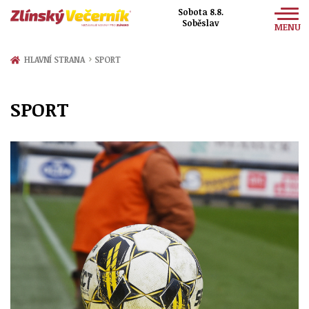
Sobota 8.8.
Soběslav
MENU
Zprávy
›
HLAVNÍ STRANA
SPORT
Sport
SPORT
Kultura
Společnost