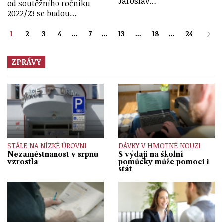
Jaroslav…
od soutěžního ročníku
2022/23 se budou…
1
2
3
4
...
7
...
13
...
18
...
24
ZPRÁVY
STÁLE NA NÍZKÉ ÚROVNI
DÁVKY V HMOTNÉ NOUZI
Nezaměstnanost v srpnu
S výdaji na školní
vzrostla
pomůcky může pomoci i
stát