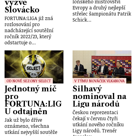
vyzve
loňského mistrovství
Evropy a druhý nejlepší
Slovácko
střelec šampionátu Patrik
FORTUNA:LIGA již zná
Schick…
rozlosování pro
nadcházející soutěžní
ročník 2022/23, který
odstartuje o…
OD NOVÉ SEZONY SELECT
V TÝMU NOVÁČEK VLKANOVA
Jednotný míč
Šilhavý
pro
nominoval na
FORTUNA:LIG
Ligu národů
U odtajněn
Českou reprezentaci
čekají v červnu čtyři
Jak už bylo dříve
utkání nového ročníku
oznámeno, všechna
Ligy národů. Trenér
utkání nejvyšší soutěže