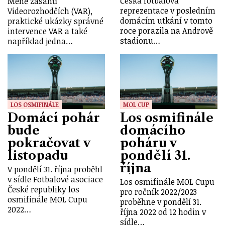
Česká fotbalová
Méně zásahů
reprezentace v posledním
Videorozhodčích (VAR),
domácím utkání v tomto
praktické ukázky správné
roce porazila na Andrově
intervence VAR a také
stadionu…
například jedna…
LOS OSMIFINÁLE
MOL CUP
Domácí pohár
Los osmifinále
bude
domácího
pokračovat v
poháru v
listopadu
pondělí 31.
října
V pondělí 31. října proběhl
v sídle Fotbalové asociace
Los osmifinále MOL Cupu
České republiky los
pro ročník 2022/2023
osmifinále MOL Cupu
proběhne v pondělí 31.
2022…
října 2022 od 12 hodin v
sídle…