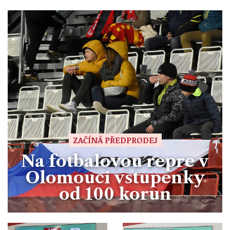
ZAČÍNÁ PŘEDPRODEJ
Na fotbalovou repre v
Olomouci vstupenky
od 100 korun