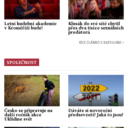
Letní hudební akademie
Klusák do své sítě chytil
v Kroměříži bude!
přes dva tisíce sexuálních
predátorů
VÍCE ČLÁNKŮ Z KATEGORIE ›
SPOLEČNOST
Česko se připravuje na
Dáváte si novoroční
další ročník akce
předsevzetí? Jaká to jsou?
Ukliďme svět