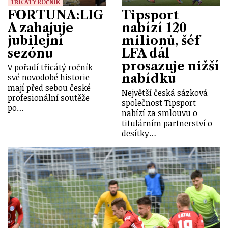
TŘICÁTÝ ROČNÍK
FORTUNA:LIG
Tipsport
A zahajuje
nabízí 120
jubilejní
milionů, šéf
sezónu
LFA dál
prosazuje nižší
V pořadí třicátý ročník
nabídku
své novodobé historie
mají před sebou české
Největší česká sázková
profesionální soutěže
společnost Tipsport
po…
nabízí za smlouvu o
titulárním partnerství o
desítky…