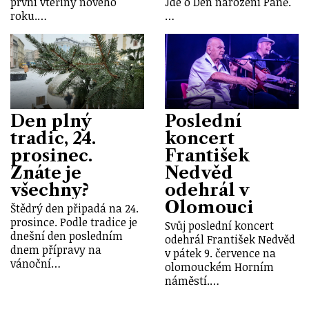
první vteřiny nového
Jde o Den narození Páně.
roku.…
…
Den plný
Poslední
tradic, 24.
koncert
prosinec.
František
Znáte je
Nedvěd
všechny?
odehrál v
Olomouci
Štědrý den připadá na 24.
prosince. Podle tradice je
Svůj poslední koncert
dnešní den posledním
odehrál František Nedvěd
dnem přípravy na
v pátek 9. července na
vánoční…
olomouckém Horním
náměstí.…