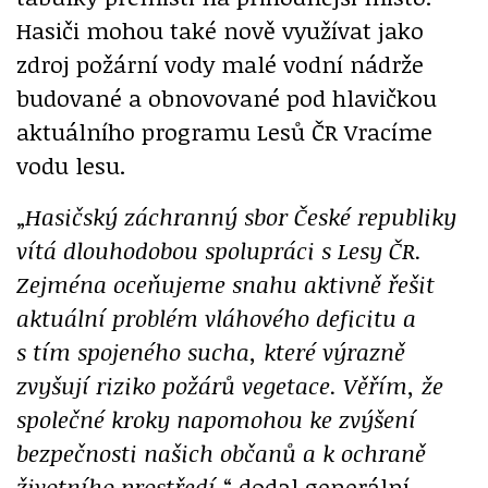
Hasiči mohou také nově využívat jako
zdroj požární vody malé vodní nádrže
budované a obnovované pod hlavičkou
aktuálního programu Lesů ČR Vracíme
vodu lesu.
„
Hasičský záchranný sbor České republiky
vítá dlouhodobou spolupráci s Lesy ČR.
Zejména oceňujeme snahu aktivně řešit
aktuální problém vláhového deficitu a
s tím spojeného sucha, které výrazně
zvyšují riziko požárů vegetace. Věřím, že
společné kroky napomohou ke zvýšení
bezpečnosti našich občanů a k ochraně
životního prostředí,
“ dodal generální