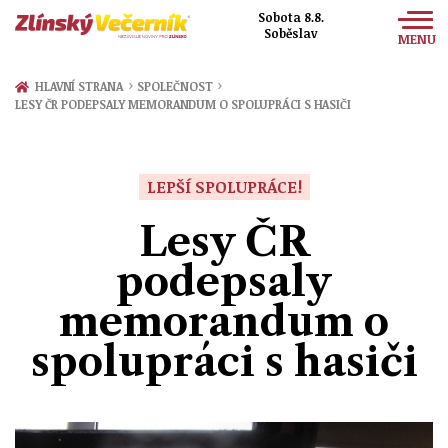
Sobota 8.8.
Soběslav
MENU
Zprávy
›
›
HLAVNÍ STRANA
SPOLEČNOST
LESY ČR PODEPSALY MEMORANDUM O SPOLUPRÁCI S HASIČI
Sport
Kultura
LEPŠÍ SPOLUPRÁCE!
Společnost
Lesy ČR
podepsaly
memorandum o
spolupráci s hasiči