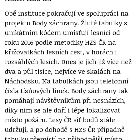
Obě instituce pokračují ve spolupráci na
projektu Body záchrany. Žluté tabulky s
unikátním kódem umísťují lesníci od
roku 2016 podle metodiky HZS ČR na
křižovatkách lesních cest, v horách i
rozsáhlých lesích. Dnes je jich již více než
dva a půl tisíce, nejvíce ve skalách na
Náchodsku. Na tabulkách jsou telefonní
čísla tísňových linek. Body záchrany tak
pomáhají návštěvníkům při nesnázích,
díky nim se ale daří i lépe lokalizovat
místo požáru. Lesy ČR síť bodů stále
udržují, a po dohodě s HZS ČR případně
tabulky přemístí na příhodnější místo.