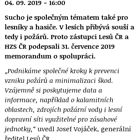
04. 09. 2019 - 16:00
Sucho je společným tématem také pro
lesníky a hasiče. V lesích přibývá souší a
tedy i požárů. Proto zástupci Lesů ČR a
HZS ČR podepsali 31. července 2019
memorandum o spolupráci.
„Podnikáme společné kroky k prevenci
vzniku požárů a minimalizaci škod.
Vzájemně si poskytujeme data a
informace, například o kalamitních
oblastech, zdrojích požární vody i lesní
dopravní síti využitelné pro zásahové
jednotky,“
uvedl Josef Vojáček, generální
ředitel Lesů ČR.