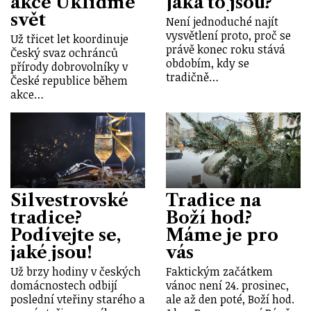
akce Ukliďme
Jaká to jsou?
svět
Není jednoduché najít
vysvětlení proto, proč se
Už třicet let koordinuje
právě konec roku stává
Český svaz ochránců
obdobím, kdy se
přírody dobrovolníky v
tradičně…
České republice během
akce…
Silvestrovské
Tradice na
tradice?
Boží hod?
Podívejte se,
Máme je pro
jaké jsou!
vás
Už brzy hodiny v českých
Faktickým začátkem
domácnostech odbijí
vánoc není 24. prosinec,
poslední vteřiny starého a
ale až den poté, Boží hod.