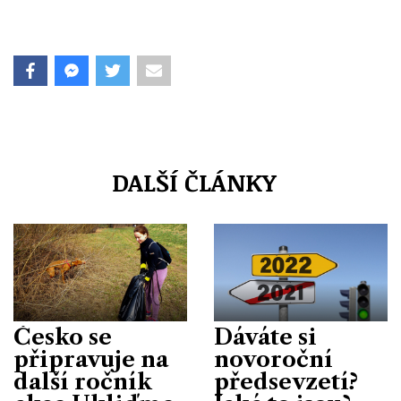
DALŠÍ ČLÁNKY
Česko se
Dáváte si
připravuje na
novoroční
další ročník
předsevzetí?