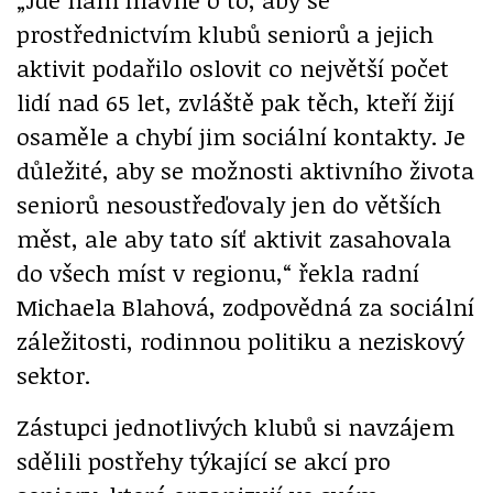
prostřednictvím klubů seniorů a jejich
aktivit podařilo oslovit co největší počet
lidí nad 65 let, zvláště pak těch, kteří žijí
osaměle a chybí jim sociální kontakty. Je
důležité, aby se možnosti aktivního života
seniorů nesoustřeďovaly jen do větších
měst, ale aby tato síť aktivit zasahovala
do všech míst v regionu,“ řekla radní
Michaela Blahová, zodpovědná za sociální
záležitosti, rodinnou politiku a neziskový
sektor.
Zástupci jednotlivých klubů si navzájem
sdělili postřehy týkající se akcí pro