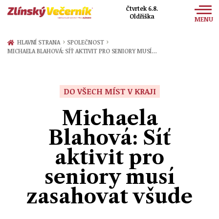
Čtvrtek 6.8.
Oldřiška
MENU
Zprávy
›
›
HLAVNÍ STRANA
SPOLEČNOST
MICHAELA BLAHOVÁ: SÍŤ AKTIVIT PRO SENIORY MUSÍ…
Sport
Kultura
DO VŠECH MÍST V KRAJI
Společnost
Michaela
Blahová: Síť
aktivit pro
seniory musí
zasahovat všude