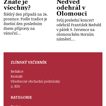
Znáte je
Nedvěd
všechny?
odehrál v
Olomouci
Štědrý den připadá na 24.
prosince. Podle tradice je
Svůj poslední koncert
dnešní den posledním
odehrál František Nedvěd
dnem přípravy na
v pátek 9. července na
vánoční…
olomouckém Horním
náměstí.…
ZLÍNSKÝ VEČERNÍK
Redakce
Kontakt
Všeobecné obchodní podmínky
RSS
KATEGORIE