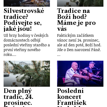
Silvestrovské
Tradice na
tradice?
Boží hod?
Podívejte se,
Máme je pro
jaké jsou!
vás
Už brzy hodiny v českých
Faktickým začátkem
domácnostech odbijí
vánoc není 24. prosinec,
poslední vteřiny starého a
ale až den poté, Boží hod.
první vteřiny nového
Jde o Den narození Páně.
roku.…
…
Den plný
Poslední
tradic, 24.
koncert
prosinec.
František