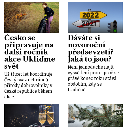
Česko se
Dáváte si
připravuje na
novoroční
další ročník
předsevzetí?
akce Ukliďme
Jaká to jsou?
svět
Není jednoduché najít
vysvětlení proto, proč se
Už třicet let koordinuje
právě konec roku stává
Český svaz ochránců
obdobím, kdy se
přírody dobrovolníky v
tradičně…
České republice během
akce…