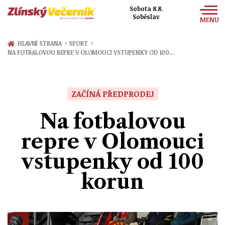
Sobota 8.8.
Soběslav
MENU
Zprávy
›
›
HLAVNÍ STRANA
SPORT
NA FOTBALOVOU REPRE V OLOMOUCI VSTUPENKY OD 100…
Sport
Kultura
ZAČÍNÁ PŘEDPRODEJ
Společnost
Na fotbalovou
repre v Olomouci
vstupenky od 100
korun