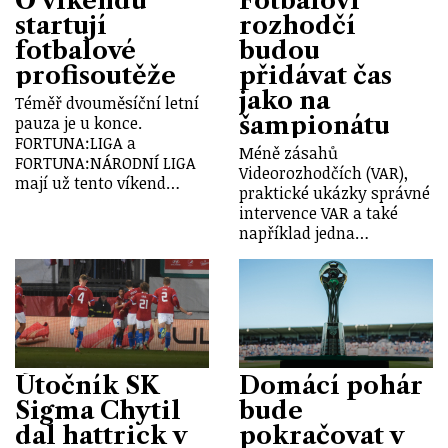
O víkendu
Fotbaloví
startují
rozhodčí
fotbalové
budou
profisoutěže
přidávat čas
jako na
Téměř dvouměsíční letní
šampionátu
pauza je u konce.
FORTUNA:LIGA a
Méně zásahů
FORTUNA:NÁRODNÍ LIGA
Videorozhodčích (VAR),
mají už tento víkend…
praktické ukázky správné
intervence VAR a také
například jedna…
Útočník SK
Domácí pohár
Sigma Chytil
bude
dal hattrick v
pokračovat v