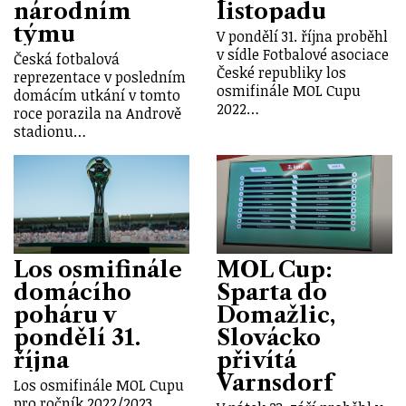
národním
listopadu
týmu
V pondělí 31. října proběhl
v sídle Fotbalové asociace
Česká fotbalová
České republiky los
reprezentace v posledním
osmifinále MOL Cupu
domácím utkání v tomto
2022…
roce porazila na Andrově
stadionu…
Los osmifinále
MOL Cup:
domácího
Sparta do
poháru v
Domažlic,
pondělí 31.
Slovácko
října
přivítá
Varnsdorf
Los osmifinále MOL Cupu
pro ročník 2022/2023