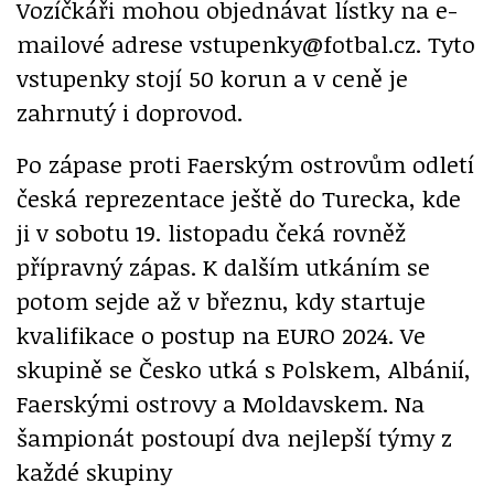
Vozíčkáři mohou objednávat lístky na e-
mailové adrese vstupenky@fotbal.cz. Tyto
vstupenky stojí 50 korun a v ceně je
zahrnutý i doprovod.
Po zápase proti Faerským ostrovům odletí
česká reprezentace ještě do Turecka, kde
ji v sobotu 19. listopadu čeká rovněž
přípravný zápas. K dalším utkáním se
potom sejde až v březnu, kdy startuje
kvalifikace o postup na EURO 2024. Ve
skupině se Česko utká s Polskem, Albánií,
Faerskými ostrovy a Moldavskem. Na
šampionát postoupí dva nejlepší týmy z
každé skupiny