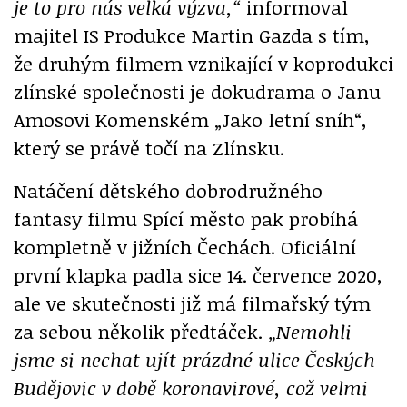
je to pro nás velká výzva,“
informoval
majitel IS Produkce Martin Gazda s tím,
že druhým filmem vznikající v koprodukci
zlínské společnosti je dokudrama o Janu
Amosovi Komenském „Jako letní sníh“,
který se právě točí na Zlínsku.
Natáčení dětského dobrodružného
fantasy filmu Spící město pak probíhá
kompletně v jižních Čechách. Oficiální
první klapka padla sice 14. července 2020,
ale ve skutečnosti již má filmařský tým
za sebou několik předtáček.
„Nemohli
jsme si nechat ujít prázdné ulice Českých
Budějovic v době koronavirové, což velmi