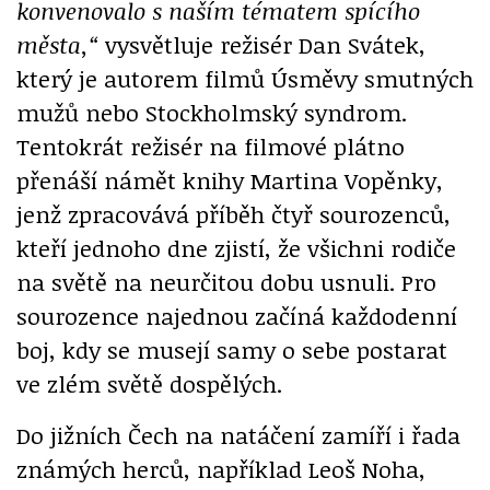
konvenovalo s naším tématem spícího
města,“
vysvětluje režisér Dan Svátek,
který je autorem filmů Úsměvy smutných
mužů nebo Stockholmský syndrom.
Tentokrát režisér na filmové plátno
přenáší námět knihy Martina Vopěnky,
jenž zpracovává příběh čtyř sourozenců,
kteří jednoho dne zjistí, že všichni rodiče
na světě na neurčitou dobu usnuli. Pro
sourozence najednou začíná každodenní
boj, kdy se musejí samy o sebe postarat
ve zlém světě dospělých.
Do jižních Čech na natáčení zamíří i řada
známých herců, například Leoš Noha,