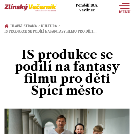
Pondělí 10.8.
Vavřinec
MENU
Zprávy
›
›
HLAVNÍ STRANA
KULTURA
IS PRODUKCE SE PODÍLÍ NA FANTASY FILMU PRO DĚTI…
Sport
Kultura
IS produkce se
Společnost
podílí na fantasy
filmu pro děti
Spící město