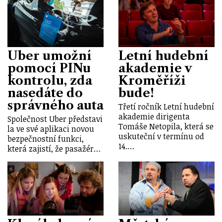
Uber umožní
Letní hudební
pomocí PINu
akademie v
kontrolu, zda
Kroměříži
nasedáte do
bude!
správného auta
Třetí ročník Letní hudební
akademie dirigenta
Společnost Uber představi
Tomáše Netopila, která se
la ve své aplikaci novou
uskuteční v termínu od
bezpečnostní funkci,
14.…
která zajistí, že pasažér…