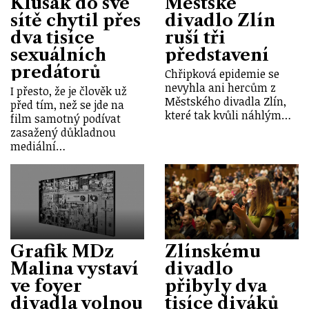
Klusák do své
Městské
sítě chytil přes
divadlo Zlín
dva tisíce
ruší tři
sexuálních
představení
predátorů
Chřipková epidemie se
nevyhla ani hercům z
I přesto, že je člověk už
Městského divadla Zlín,
před tím, než se jde na
které tak kvůli náhlým…
film samotný podívat
zasažený důkladnou
mediální…
Grafik MDz
Zlínskému
Malina vystaví
divadlo
ve foyer
přibyly dva
divadla volnou
tisíce diváků