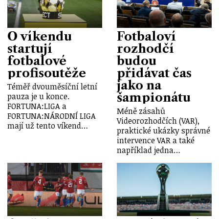
O víkendu
Fotbaloví
startují
rozhodčí
fotbalové
budou
profisoutěže
přidávat čas
jako na
Téměř dvouměsíční letní
šampionátu
pauza je u konce.
FORTUNA:LIGA a
Méně zásahů
FORTUNA:NÁRODNÍ LIGA
Videorozhodčích (VAR),
mají už tento víkend…
praktické ukázky správné
intervence VAR a také
například jedna…