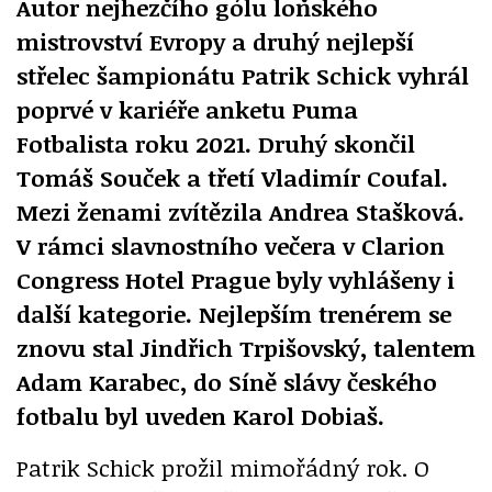
Autor nejhezčího gólu loňského
mistrovství Evropy a druhý nejlepší
střelec šampionátu Patrik Schick vyhrál
poprvé v kariéře anketu Puma
Fotbalista roku 2021. Druhý skončil
Tomáš Souček a třetí Vladimír Coufal.
Mezi ženami zvítězila Andrea Stašková.
V rámci slavnostního večera v Clarion
Congress Hotel Prague byly vyhlášeny i
další kategorie. Nejlepším trenérem se
znovu stal Jindřich Trpišovský, talentem
Adam Karabec, do Síně slávy českého
fotbalu byl uveden Karol Dobiaš.
Patrik Schick prožil mimořádný rok. O