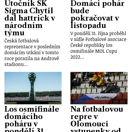
Útočník SK
Domácí pohár
Sigma Chytil
bude
dal hattrick v
pokračovat v
národním
listopadu
týmu
V pondělí 31. října proběhl
v sídle Fotbalové asociace
Česká fotbalová
České republiky los
reprezentace v posledním
osmifinále MOL Cupu
domácím utkání v tomto
2022…
roce porazila na Andrově
stadionu…
Los osmifinále
Na fotbalovou
domácího
repre v
poháru v
Olomouci
pondělí 31.
vstupenky od