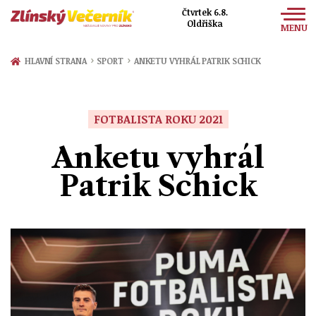
Čtvrtek 6.8.
Oldřiška
MENU
Zprávy
›
›
HLAVNÍ STRANA
SPORT
ANKETU VYHRÁL PATRIK SCHICK
Sport
Kultura
FOTBALISTA ROKU 2021
Společnost
Anketu vyhrál
Patrik Schick