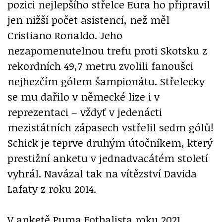
pozici nejlepšího střelce Eura ho připravil
jen nižší počet asistencí, než měl
Cristiano Ronaldo. Jeho
nezapomenutelnou trefu proti Skotsku z
rekordních 49,7 metru zvolili fanoušci
nejhezčím gólem šampionátu. Střelecky
se mu dařilo v německé lize i v
reprezentaci – vždyť v jedenácti
mezistátních zápasech vstřelil sedm gólů!
Schick je teprve druhým útočníkem, který
prestižní anketu v jednadvacátém století
vyhrál. Navázal tak na vítězství Davida
Lafaty z roku 2014.
V anketě Puma Fotbalista roku 2021