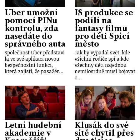
Uber umožní
IS produkce se
pomocí PINu
podílí na
kontrolu, zda
fantasy filmu
nasedáte do
pro děti Spící
správného auta
město
Společnost Uber představi
Jak by vypadal svět, kde
la ve své aplikaci novou
všichni rodiče spí a kde
bezpečnostní funkci,
všechny děti najednou
která zajistí, že pasažér…
nemilosrdně musí bojovat
o…
Letní hudební
Klusák do své
akademie v
sítě chytil přes