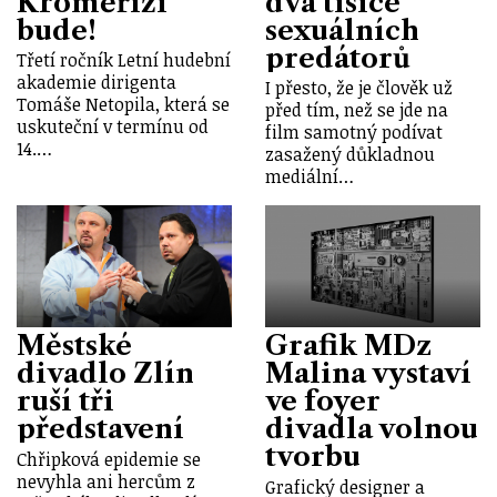
Kroměříži
dva tisíce
bude!
sexuálních
predátorů
Třetí ročník Letní hudební
akademie dirigenta
I přesto, že je člověk už
Tomáše Netopila, která se
před tím, než se jde na
uskuteční v termínu od
film samotný podívat
14.…
zasažený důkladnou
mediální…
Městské
Grafik MDz
divadlo Zlín
Malina vystaví
ruší tři
ve foyer
představení
divadla volnou
tvorbu
Chřipková epidemie se
nevyhla ani hercům z
Grafický designer a