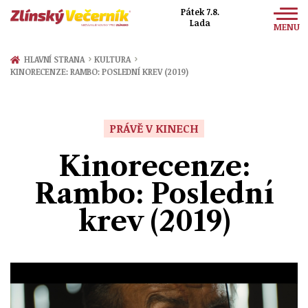
Pátek 7.8.
Lada
MENU
Zprávy
›
›
HLAVNÍ STRANA
KULTURA
KINORECENZE: RAMBO: POSLEDNÍ KREV (2019)
Sport
Kultura
PRÁVĚ V KINECH
Společnost
Kinorecenze:
Rambo: Poslední
krev (2019)