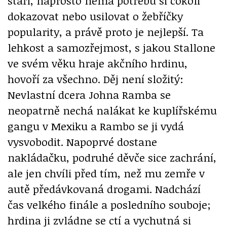
stáří, naprosto nemá potřebu si cokoli
dokazovat nebo usilovat o žebříčky
popularity, a právě proto je nejlepší. Ta
lehkost a samozřejmost, s jakou Stallone
ve svém věku hraje akčního hrdinu,
hovoří za všechno. Děj není složitý:
Nevlastní dcera Johna Ramba se
neopatrně nechá nalákat ke kuplířskému
gangu v Mexiku a Rambo se ji vydá
vysvobodit. Napoprvé dostane
nakládačku, podruhé děvče sice zachrání,
ale jen chvíli před tím, než mu zemře v
autě předávkovaná drogami. Nadchází
čas velkého finále a posledního souboje;
hrdina ji zvládne se ctí a vychutná si