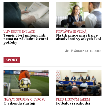
VLIV RŮSTU INFLACE
POPTÁVKA JE VELKÁ
Téměř čtvrt milionu lidí
Na trh práce míří tisíce
nemá na základní životní
absolventů vysokých škol
potřeby
VÍCE ČLÁNKŮ Z KATEGORIE ›
SPORT
NÁVRAT SKUPINY O EVROPU
PŘED LIGOVÝM JAREM
O víkendu startují
Fotbaloví rozhodčí