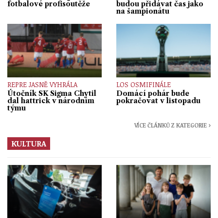
fotbalové profisoutěže
budou přidávat čas jako
na šampionátu
REPRE JASNĚ VYHRÁLA
LOS OSMIFINÁLE
Útočník SK Sigma Chytil
Domácí pohár bude
dal hattrick v národním
pokračovat v listopadu
týmu
VÍCE ČLÁNKŮ Z KATEGORIE ›
KULTURA