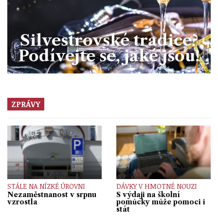
Silvestrovské tradice?
Podívejte se, jaké jsou!
ZPRÁVY
STÁLE NA NÍZKÉ ÚROVNI
DÁVKY V HMOTNÉ NOUZI
Nezaměstnanost v srpnu
S výdaji na školní
vzrostla
pomůcky může pomoci i
stát