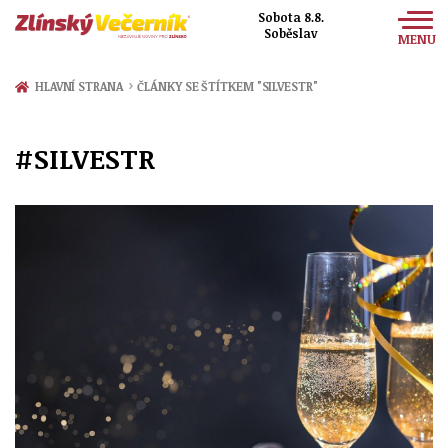
Sobota 8.8.
Soběslav
MENU
Zprávy
›
HLAVNÍ STRANA
ČLÁNKY SE ŠTÍTKEM "SILVESTR"
Sport
#SILVESTR
Kultura
Společnost