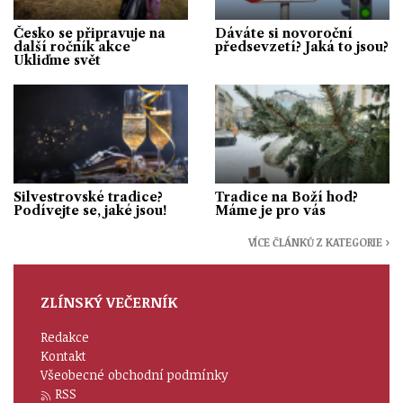
Česko se připravuje na
Dáváte si novoroční
další ročník akce
předsevzetí? Jaká to jsou?
Ukliďme svět
Silvestrovské tradice?
Tradice na Boží hod?
Podívejte se, jaké jsou!
Máme je pro vás
VÍCE ČLÁNKŮ Z KATEGORIE ›
ZLÍNSKÝ VEČERNÍK
Redakce
Kontakt
Všeobecné obchodní podmínky
RSS