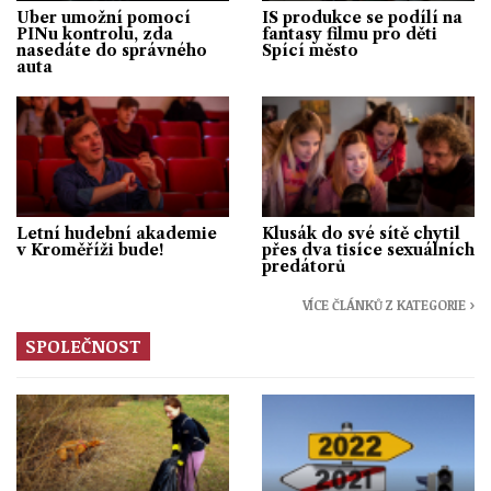
Uber umožní pomocí
IS produkce se podílí na
PINu kontrolu, zda
fantasy filmu pro děti
nasedáte do správného
Spící město
auta
Letní hudební akademie
Klusák do své sítě chytil
v Kroměříži bude!
přes dva tisíce sexuálních
predátorů
VÍCE ČLÁNKŮ Z KATEGORIE ›
SPOLEČNOST